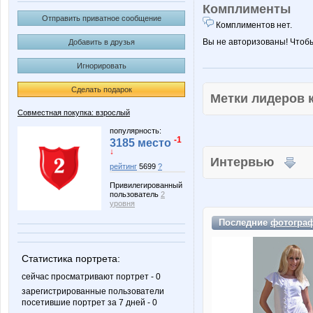
Комплименты
Отправить приватное сообщение
Комплиментов нет.
Вы не авторизованы! Чтоб
Добавить в друзья
Игнорировать
Сделать подарок
Метки лидеров
Совместная покупка: взрослый
популярность:
-1
3185 место
↓
Интервью
рейтинг
5699
?
Привилегированный
пользователь
2
уровня
Последние
фотогра
Статистика портрета:
сейчас просматривают портрет - 0
зарегистрированные пользователи
посетившие портрет за 7 дней - 0