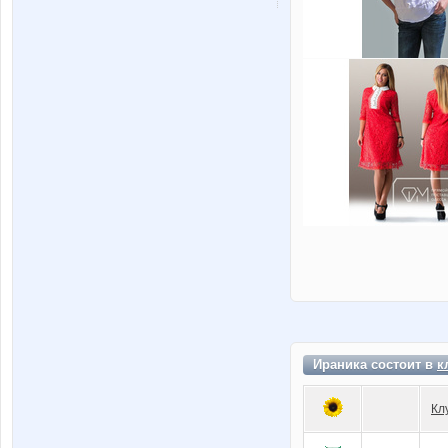
Ираника состоит в
к
Кл